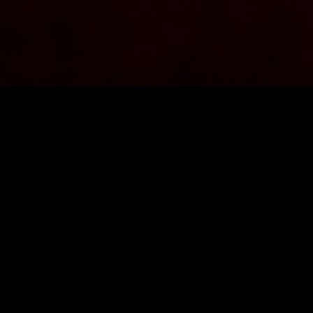
HOME
BLOG
【私事】誕生日
【私事】誕生日
今年も誕生日がやってきた。
ワタクシもすっかり年老いましたよ。
70歳まで働くと仮定して、もうそろ折り返し地点ですね
…こんな歳になってもまだやりたいことが山ほどあって
さて