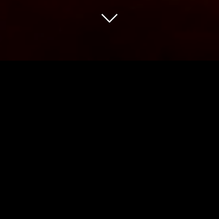
。
困ってます。